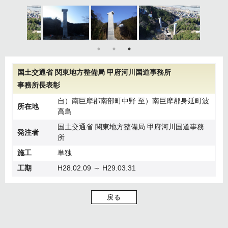
国土交通省 関東地方整備局 甲府河川国道事務所
事務所長表彰
自）南巨摩郡南部町中野 至）南巨摩郡身延町波
所在地
高島
国土交通省 関東地方整備局 甲府河川国道事務
発注者
所
施工
単独
工期
H28.02.09 ～ H29.03.31
戻る