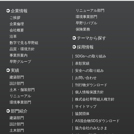
企業情報
リニューアル部門
環境事業部門
ご挨拶
早野リバブル
企業倫理
保険業務
会社概要
沿革
テーマから探す
数字で見る早野組
採用情報
品質・環境方針
事業所案内
SDGsへの取り組み
早野グループ
表彰実績
実績
安全への取り組み
建築部門
お問い合わせ
設計部門
刊行物ダウンロード
土木・舗装部門
個人情報保護方針
リニューアル
株式会社早野組人権方針
環境事業部門
サイトマップ
部門紹介
協賛団体
建築部門
AS混合物SDSダウンロード
設計部門
協力会社のみなさま
土木部門