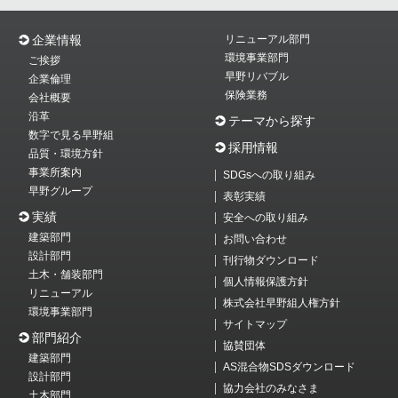
企業情報
リニューアル部門
環境事業部門
ご挨拶
早野リバブル
企業倫理
保険業務
会社概要
沿革
テーマから探す
数字で見る早野組
採用情報
品質・環境方針
事業所案内
SDGsへの取り組み
早野グループ
表彰実績
実績
安全への取り組み
建築部門
お問い合わせ
設計部門
刊行物ダウンロード
土木・舗装部門
個人情報保護方針
リニューアル
株式会社早野組人権方針
環境事業部門
サイトマップ
部門紹介
協賛団体
建築部門
AS混合物SDSダウンロード
設計部門
協力会社のみなさま
土木部門