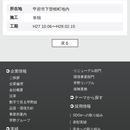
所在地
甲府市下曽根町地内
施工
単独
工期
H27.10.06〜H28.02.15
戻る
企業情報
リニューアル部門
環境事業部門
ご挨拶
早野リバブル
企業倫理
保険業務
会社概要
沿革
テーマから探す
数字で見る早野組
採用情報
品質・環境方針
事業所案内
SDGsへの取り組み
早野グループ
表彰実績
実績
安全への取り組み