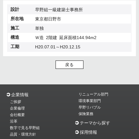
設計
早野組一級建築士事務所
所在地
東京都日野市
施工
単独
構造
Ｗ造 2階建 延床面積144.94m2
工期
H20.07.01～H20.12.15
戻る
企業情報
リニューアル部門
環境事業部門
ご挨拶
早野リバブル
企業倫理
保険業務
会社概要
沿革
テーマから探す
数字で見る早野組
採用情報
品質・環境方針