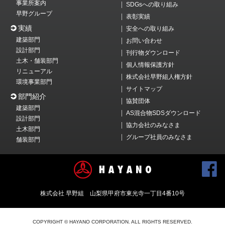
事業所案内
SDGsへの取り組み
早野グループ
表彰実績
実績
安全への取り組み
建築部門
お問い合わせ
設計部門
刊行物ダウンロード
土木・舗装部門
個人情報保護方針
リニューアル
株式会社早野組人権方針
環境事業部門
サイトマップ
部門紹介
協賛団体
建築部門
AS混合物SDSダウンロード
設計部門
協力会社のみなさま
土木部門
グループ社員のみなさま
舗装部門
株式会社 早野組 山梨県甲府市東光寺一丁目4番10号
COPYRIGHT © HAYANO CORPORATION. ALL RIGHTS RESERVED.