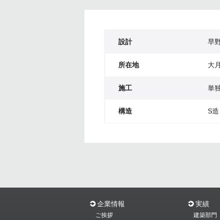
設計
早
所在地
大
施工
単
構造
S造
企業情報
実績
ご挨拶
建築部門