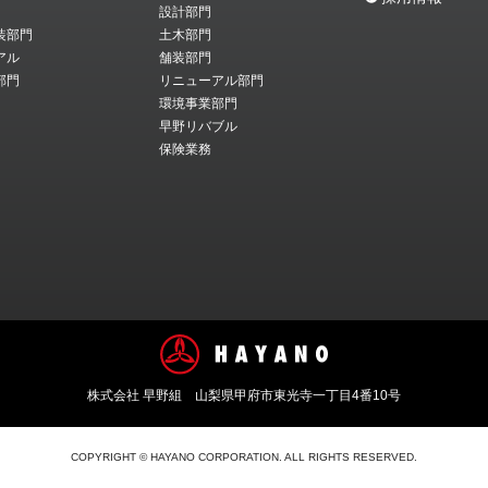
設計部門
装部門
土木部門
アル
舗装部門
部門
リニューアル部門
環境事業部門
早野リバブル
保険業務
株式会社 早野組 山梨県甲府市東光寺一丁目4番10号
COPYRIGHT © HAYANO CORPORATION. ALL RIGHTS RESERVED.