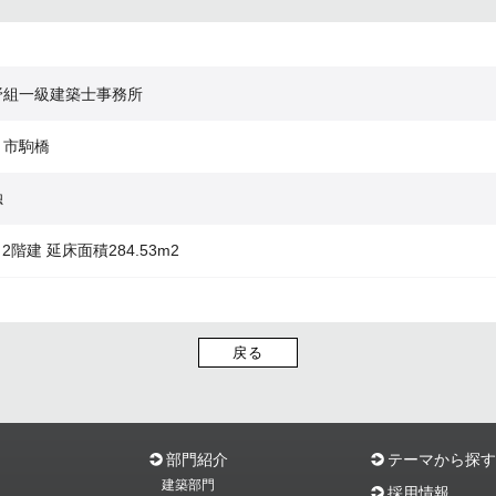
野組一級建築士事務所
月市駒橋
独
 2階建 延床面積284.53m2
戻る
部門紹介
テーマから探す
建築部門
採用情報