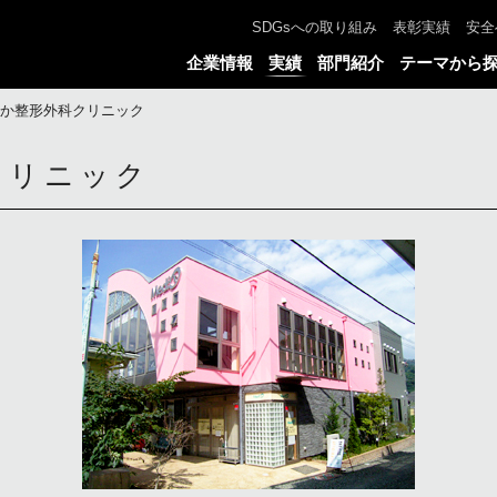
SDGsへの取り組み
表彰実績
安全
企業情報
実績
部門紹介
テーマから
か整形外科クリニック
クリニック