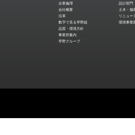
企業倫理
設計部門
会社概要
土木・舗
沿革
リニュー
数字で見る早野組
環境事業
品質・環境方針
事業所案内
早野グループ