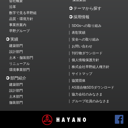
保険業務
会社概要
沿革
テーマから探す
数字で見る早野組
採用情報
品質・環境方針
事業所案内
SDGsへの取り組み
早野グループ
表彰実績
実績
安全への取り組み
建築部門
お問い合わせ
設計部門
刊行物ダウンロード
土木・舗装部門
個人情報保護方針
リニューアル
株式会社早野組人権方針
環境事業部門
サイトマップ
部門紹介
協賛団体
建築部門
AS混合物SDSダウンロード
設計部門
協力会社のみなさま
土木部門
グループ社員のみなさま
舗装部門