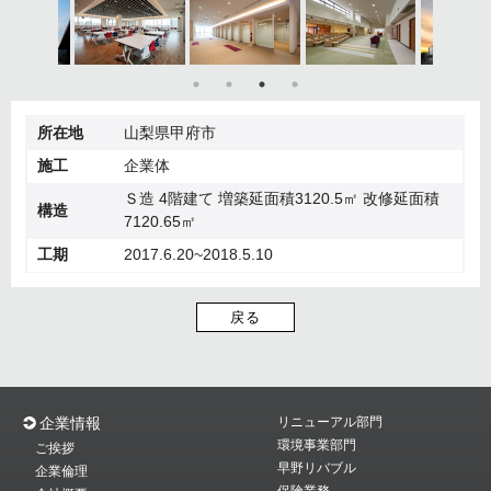
所在地
山梨県甲府市
施工
企業体
Ｓ造 4階建て 増築延面積3120.5㎡ 改修延面積
構造
7120.65㎡
工期
2017.6.20~2018.5.10
戻る
企業情報
リニューアル部門
環境事業部門
ご挨拶
早野リバブル
企業倫理