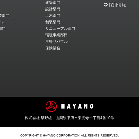
建築部門
採用情報
設計部門
装部門
土木部門
アル
舗装部門
部門
リニューアル部門
環境事業部門
早野リバブル
保険業務
株式会社 早野組 山梨県甲府市東光寺一丁目4番10号
COPYRIGHT © HAYANO CORPORATION. ALL RIGHTS RESERVED.