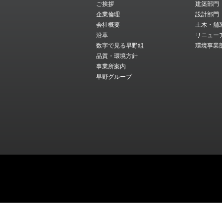
ご挨拶
建築部門
企業倫理
設計部門
会社概要
土木・舗
沿革
リニュー
数字で見る早野組
環境事業
品質・環境方針
事業所案内
早野グループ