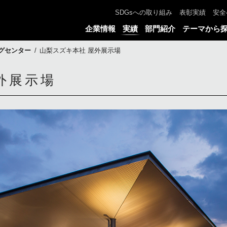
SDGsへの取り組み
表彰実績
安全
企業情報
実績
部門紹介
テーマから
グセンター
山梨スズキ本社 屋外展示場
外展示場