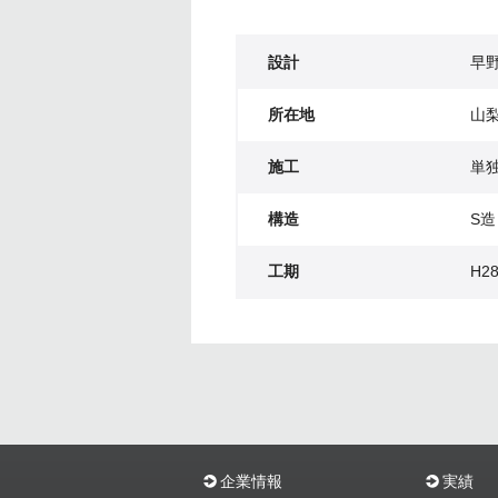
設計
早
所在地
山
施工
単
構造
S造
工期
H28
企業情報
実績