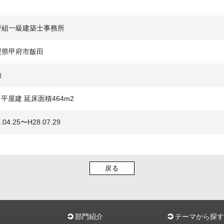
野組一級建築士事務所
梨県甲府市飯田
独
 平屋建 延床面積464m2
.04.25〜H28.07.29
戻る
部門紹介
テーマから探す