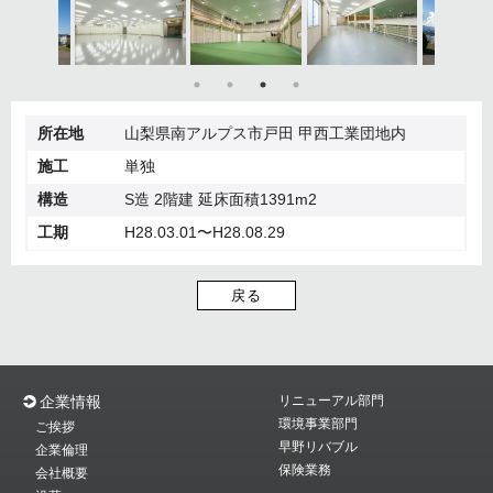
所在地
山梨県南アルプス市戸田 甲西工業団地内
施工
単独
構造
S造 2階建 延床面積1391m2
工期
H28.03.01〜H28.08.29
戻る
企業情報
リニューアル部門
環境事業部門
ご挨拶
早野リバブル
企業倫理
保険業務
会社概要