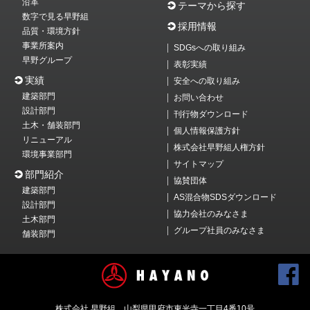
沿革
テーマから探す
数字で見る早野組
採用情報
品質・環境方針
事業所案内
SDGsへの取り組み
早野グループ
表彰実績
実績
安全への取り組み
建築部門
お問い合わせ
設計部門
刊行物ダウンロード
土木・舗装部門
個人情報保護方針
リニューアル
株式会社早野組人権方針
環境事業部門
サイトマップ
部門紹介
協賛団体
建築部門
AS混合物SDSダウンロード
設計部門
協力会社のみなさま
土木部門
グループ社員のみなさま
舗装部門
株式会社 早野組 山梨県甲府市東光寺一丁目4番10号