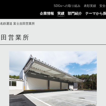
SDGsへの取り組み
表彰実績
安全
企業情報
実績
部門紹介
テーマから
名鉄運送 富士吉田営業所
吉田営業所