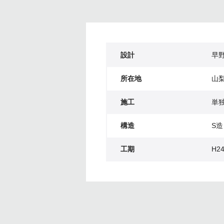
設計
早
所在地
山
施工
単
構造
S造
工期
H24