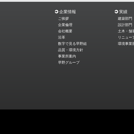
企業情報
実績
ご挨拶
建築部門
企業倫理
設計部門
会社概要
土木・舗
沿革
リニュー
数字で見る早野組
環境事業
品質・環境方針
事業所案内
早野グループ