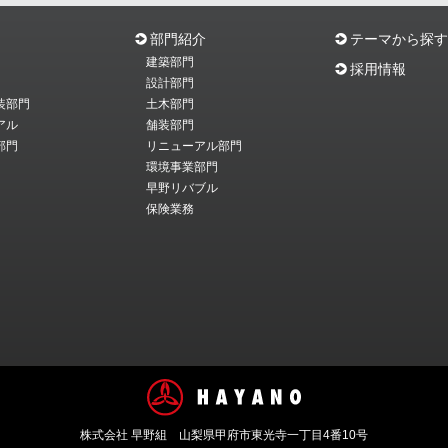
部門紹介
テーマから探す
建築部門
採用情報
設計部門
装部門
土木部門
アル
舗装部門
部門
リニューアル部門
環境事業部門
早野リバブル
保険業務
株式会社 早野組 山梨県甲府市東光寺一丁目4番10号