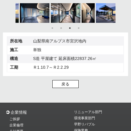
所在地
山梨県南アルプス市宮沢地内
施工
単独
構造
S造 平屋建て 延床面積22837.26㎡
工期
Ｒ1.10.7～Ｒ2.2.29
戻る
企業情報
リニューアル部門
環境事業部門
ご挨拶
早野リバブル
企業倫理
保険業務