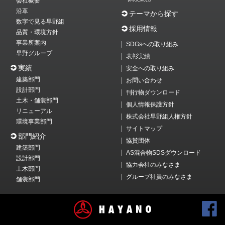
会社概要
沿革
テーマから探す
数字で見る早野組
採用情報
品質・環境方針
事業所案内
SDGsへの取り組み
早野グループ
表彰実績
実績
安全への取り組み
建築部門
お問い合わせ
設計部門
刊行物ダウンロード
土木・舗装部門
個人情報保護方針
リニューアル
株式会社早野組人権方針
環境事業部門
サイトマップ
部門紹介
協賛団体
建築部門
AS混合物SDSダウンロード
設計部門
協力会社のみなさま
土木部門
グループ社員のみなさま
舗装部門