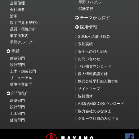
早野リバブル
企業倫理
保険業務
会社概要
沿革
テーマから探す
数字で見る早野組
採用情報
品質・環境方針
事業所案内
SDGsへの取り組み
早野グループ
表彰実績
実績
安全への取り組み
建築部門
お問い合わせ
設計部門
刊行物ダウンロード
土木・舗装部門
個人情報保護方針
リニューアル
株式会社早野組人権方針
環境事業部門
サイトマップ
部門紹介
協賛団体
建築部門
AS混合物SDSダウンロード
設計部門
協力会社のみなさま
土木部門
グループ社員のみなさま
舗装部門