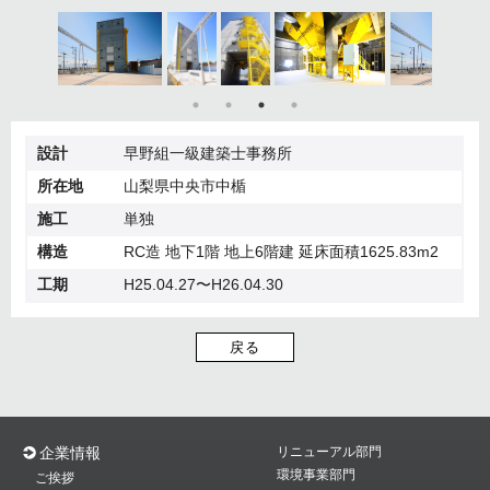
設計
早野組一級建築士事務所
所在地
山梨県中央市中楯
施工
単独
構造
RC造 地下1階 地上6階建 延床面積1625.83m2
工期
H25.04.27〜H26.04.30
戻る
企業情報
リニューアル部門
環境事業部門
ご挨拶